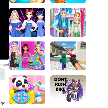
Played
ego.