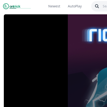
Newest
AutoPlay