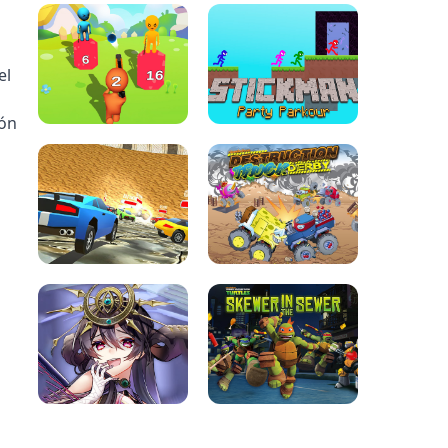
el
ión