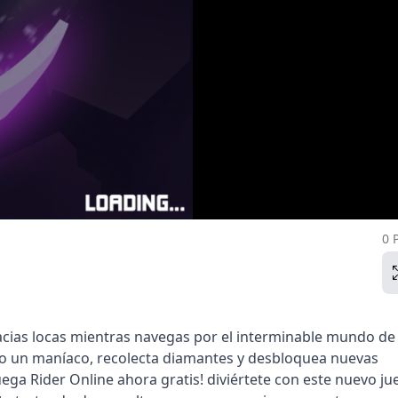
0 
bacias locas mientras navegas por el interminable mundo de
mo un maníaco, recolecta diamantes y desbloquea nuevas
ega Rider Online ahora gratis! diviértete con este nuevo ju